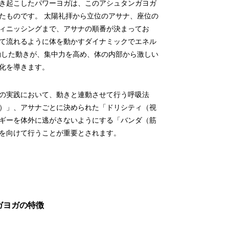
き起こしたパワーヨガは、このアシュタンガヨガ
たものです。 太陽礼拝から立位のアサナ、座位の
ィニッシングまで、アサナの順番が決まってお
て流れるように体を動かすダイナミックでエネル
動した動きが、集中力を高め、体の内部から激しい
化を導きます。
の実践において、動きと連動させて行う呼吸法
）」、アサナごとに決められた「ドリシティ（視
ギーを体外に逃がさないようにする「バンダ（筋
を向けて行うことが重要とされます。
ガヨガの特徴