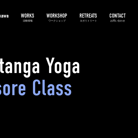
ikawa
WORKS
WORKSHOP
RETREATS
CONTACT
活動情報
ワークショップ
ヨガリトリート
お問い合わせ
3A's
アーサナマスター
アシュタンガヨガ
プライベート
tanga Yoga
ore Class