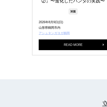
②』〜進化したバンダの実践〜
対面
2026年8月9日(日)
山形県鶴岡市内
アシュタンガヨガ鶴岡
READ MORE