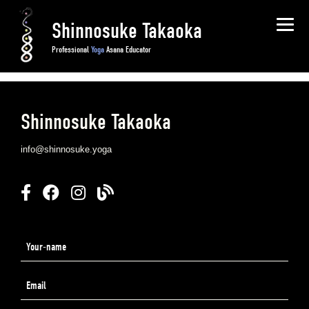
2026/03/24 《8月鶴岡Shinnosukeワークショップ告知》『アーサナの中のバ
Shinnosuke Takaoka
ンダとは？②』〜進化したバンダの実践〜
2023/08/31 《Yoga Graviy Tachikawa のクラス内容と料金システム》
Professional
Yoga
Asana Educator
2023/07/31 Google Calendar 最新スケジュールはこちらから
Shinnosuke Takaoka
info@shinnosuke.yoga