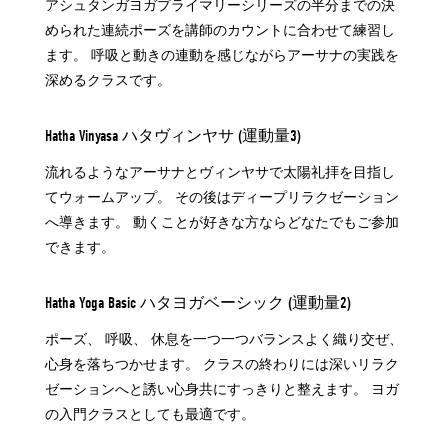
アシュタンガヨガプライマリーシリーズの半分までの決
められた連続ポーズを講師のカウントに合わせて練習し
ます。 呼吸と動きの連動を感じながらアーサナの実践を
深めるクラスです。
Hatha Vinyasa ハタヴィンヤサ (運動量3)
流れるようなアーサナとヴィンヤサで太陽礼拝を目指し
てウォームアップ。 その後はディープリラクゼーション
へ導きます。 動くことが好きな方ならどなたでもご参加
できます。
Hatha Yoga Basic ハタヨガベーシック (運動量2)
ポーズ、 呼吸、 休息を一つ一つバランスよく織り交ぜ、
心身を落ちつかせます。 クラスの終わりには深いリラク
ゼーションへと誘い心身共にすっきりと整えます。 ヨガ
の入門クラスとしても最適です。