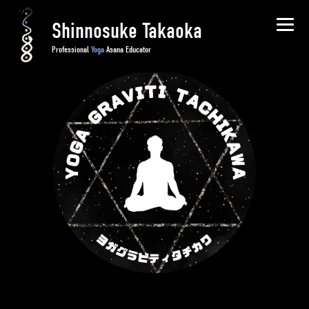
Shinnosuke Takaoka
Professional
Yoga
Asana Educator