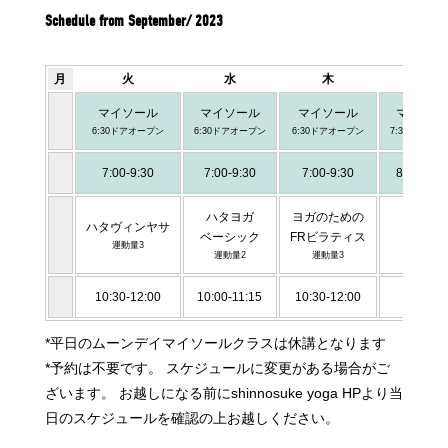
Schedule from September/ 2023
月
火
水
木
金
マイソール
マイソール
マイソール
マイソー
6:30ドアオープン
6:30ドアオープン
6:30ドアオープン
7:30ドアオー
7:00-9:30
7:00-9:30
7:00-9:30
8:00-10:
ハタヨガ
ヨガのための
ハタヴィンヤサ
ベーシック
FRビラティス
運動量3
運動量2
運動量3
10:30-12:00
10:00-11:15
10:30-12:00
*平日のムーンデイマイソールクラスは休講となります
*予約は不要です。 スケジュールに変更がある場合がご
ざいます。 お越しになる前にshinnosuke yoga HPより当
日のスケジュールを確認の上お越しください。