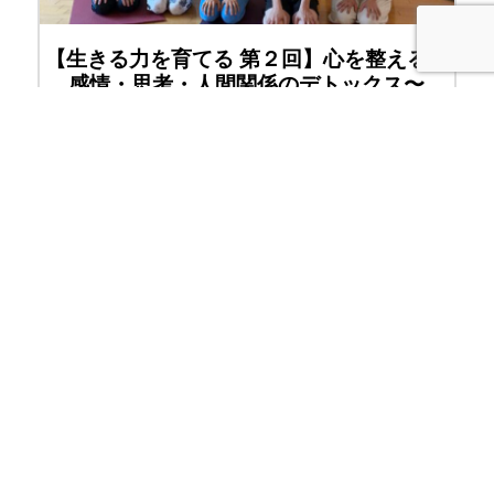
【生きる力を育てる 第２回】心を整える〜
感情・思考・人間関係のデトックス〜
Yoga Gravity Tachikawa
対面
立川
9月12日(土)
東京都立川市柴崎町3-9-18-202
Yoga Gravity Tachikawa
READ MORE