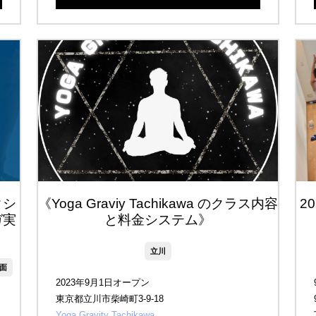
クシ
《Yoga Graviy Tachikawa のクラス内容
2
ガ実
と料金システム》
立川
面
2023年9月1日オープン
東京都立川市柴崎町3-9-18
Yoga Gravity Tachikawa