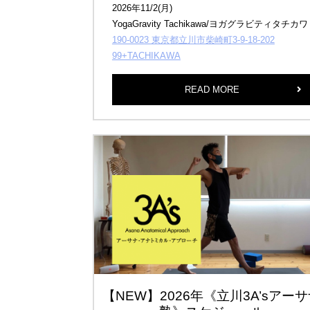
2026年11/2(月)
YogaGravity Tachikawa/ヨガグラビティタチカワ
190-0023 東京都立川市柴崎町3-9-18-202
99+TACHIKAWA
READ MORE
【NEW】2026年《立川3A’sアー