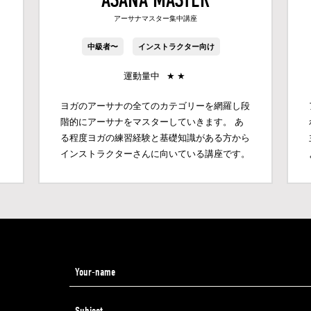
アーサナマスター集中講座
中級者〜
インストラクター向け
運動量中
★
★
１
ヨガのアーサナの全てのカテゴリーを網羅し段
階的にアーサナをマスターしていきます。 あ
じ
る程度ヨガの練習経験と基礎知識がある方から
インストラクターさんに向いている講座です。