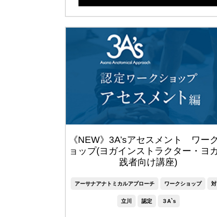
《NEW》3A’sアセスメント ワー
ョップ(ヨガインストラクター・ヨ
践者向け講座)
アーサナアナトミカルアプローチ
ワークショップ
対
立川
認定
３A`s