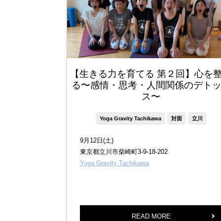
【生きる力を育てる 第２回】心を
る〜感情・思考・人間関係のデト
ス〜
Yoga Gravity Tachikawa
対面
立川
9月12日(土)
東京都立川市柴崎町3-9-18-202
Yoga Gravity Tachikawa
READ MORE