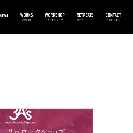
ikawa
WORKS
WORKSHOP
RETREATS
CONTACT
活動情報
ワークショップ
ヨガリトリート
お問い合わせ
3A's
アーサナマスター
アシュタンガヨガ
プライベート