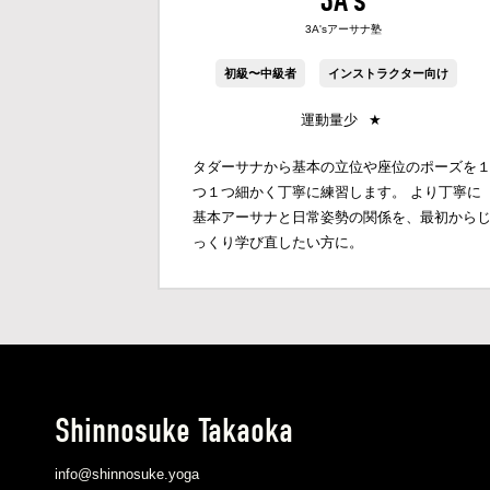
3A'sアーサナ塾
初級〜中級者
インストラクター向け
運動量少
★
タダーサナから基本の立位や座位のポーズを
つ１つ細かく丁寧に練習します。 より丁寧に
基本アーサナと日常姿勢の関係を、最初から
っくり学び直したい方に。
Shinnosuke Takaoka
info@shinnosuke.yoga