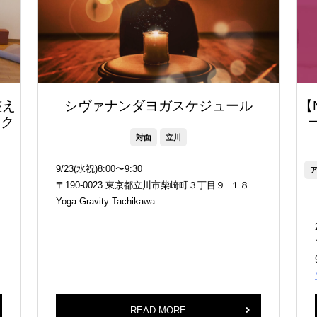
整え
シヴァナンダヨガスケジュール
【
ック
対面
立川
9/23(水祝)8:00〜9:30
〒190-0023 東京都立川市柴崎町３丁目９−１８
Yoga Gravity Tachikawa
READ MORE