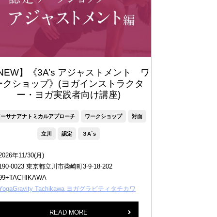
NEW】《3A’s アジャストメント ワ
ークショップ》(ヨガインストラクタ
ー・ヨガ実践者向け講座)
アーサナアナトミカルアプローチ
ワークショップ
対面
立川
認定
３A`s
2026年11/30(月)
190-0023 東京都立川市柴崎町3-9-18-202
99+TACHIKAWA
YogaGravity Tachikawa ヨガグラビティタチカワ
READ MORE