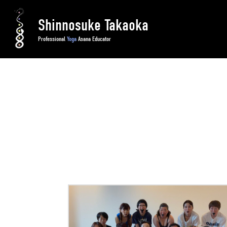
Shinnosuke Takaoka
Professional
Yoga
Asana Educator
HOME
/ 立川