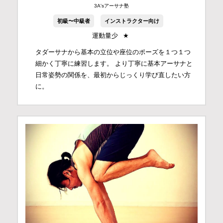
3A'sアーサナ塾
初級〜中級者
インストラクター向け
運動量少
★
タダーサナから基本の立位や座位のポーズを１つ１つ
細かく丁寧に練習します。 より丁寧に基本アーサナと
日常姿勢の関係を、最初からじっくり学び直したい方
に。