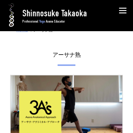
Shinnosuke Takaoka
Professional
Yoga
Asana Educator
HOME
/ アーサナ熟
アーサナ熟