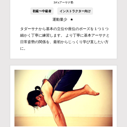
3A'sアーサナ塾
初級〜中級者
インストラクター向け
運動量少
★
タダーサナから基本の立位や座位のポーズを１つ１つ
細かく丁寧に練習します。 より丁寧に基本アーサナと
日常姿勢の関係を、最初からじっくり学び直したい方
に。