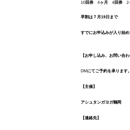
10
回券
4
ヶ月
4
回券
2
早割は７月19日まで
すでにお申込みが入り始め
【お申し込み、お問い合わ
DM
にてご予約を承ります
【主催】
アシュタンガヨガ鶴岡
【連絡先】