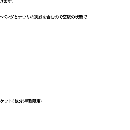
けます。
ナバンダとナウリの実践を含むので空腹の状態で
チケット
3
枚分
(
早割限定
)