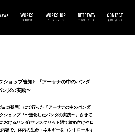
ikawa
WORKS
WORKSHOP
RETREATS
CONTACT
活動情報
ワークショップ
ヨガリトリート
お問い合わせ
3A's
アーサナマスター
アシュタンガヨガ
プライベート
keワークショップ告知》『アーサナの中のバンダ
バンダの実践〜
ガヨガ鶴岡】にて行った『アーサナの中のバンダ
クショップ『
〜進化したバンダの実践〜』
させて
におけるバンダ(サンスクリット語で締め付けやロ
た内容で、体内の生命エネルギーをコントロールす