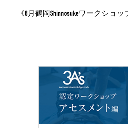
《8月鶴岡Shinnosukeワ