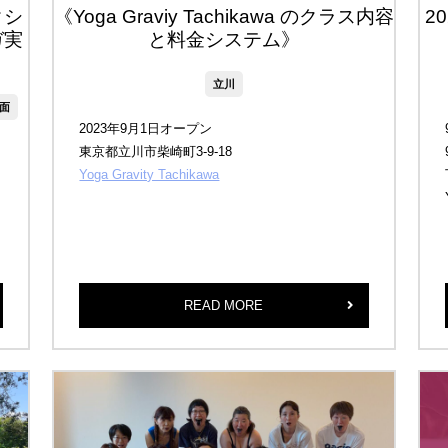
クシ
《Yoga Graviy Tachikawa のクラス内容
2
ガ実
と料金システム》
立川
面
2023年9月1日オープン
東京都立川市柴崎町3-9-18
Yoga Gravity Tachikawa
READ MORE