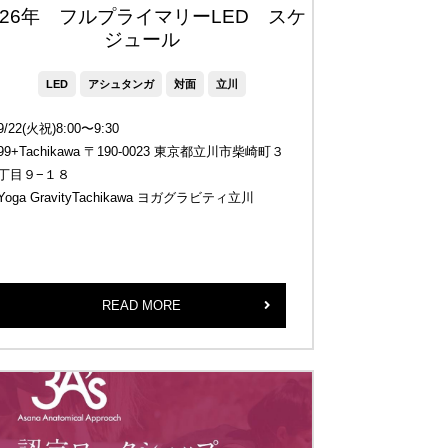
026年 フルプライマリーLED スケ
ジュール
LED
アシュタンガ
対面
立川
9/22(火祝)8:00〜9:30
99+Tachikawa 〒190-0023 東京都立川市柴崎町３
丁目９−１８
Yoga GravityTachikawa ヨガグラビティ立川
READ MORE