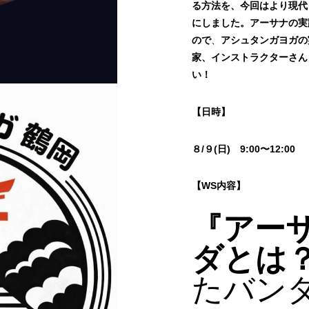
る方法を、今回はより現代
にしました。
アーサナの実
ので
、
アシュタンガヨガの
家、インストラクターさん
い！
【日時】
８/９(日) 9:00〜12:00
【WS内容】
『アー
ダとは
たバン