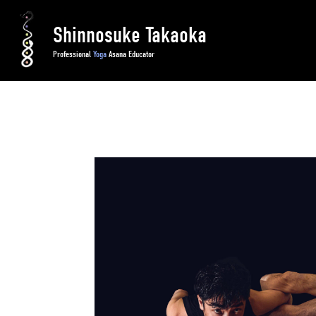
Shinnosuke Takaoka
Professional
Yoga
Asana Educator
HOME
/ 《8月鶴岡Shinnosukeワークショ