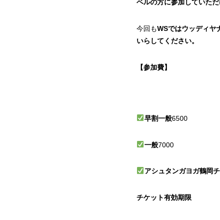
ベルの方に参加していただ
今回も
WSではウッディヤ
いらしてください。
【参加費】
早割一般
6500
一般
7000
アシュタンガヨガ鶴岡
チケット有効期限