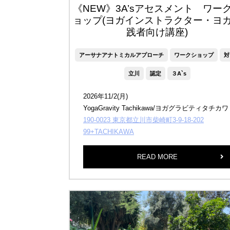
《NEW》3A’sアセスメント ワー
ョップ(ヨガインストラクター・ヨ
践者向け講座)
アーサナアナトミカルアプローチ
ワークショップ
対
立川
認定
３A`s
2026年11/2(月)
YogaGravity Tachikawa/ヨガグラビティタチカワ
190-0023 東京都立川市柴崎町3-9-18-202
99+TACHIKAWA
READ MORE