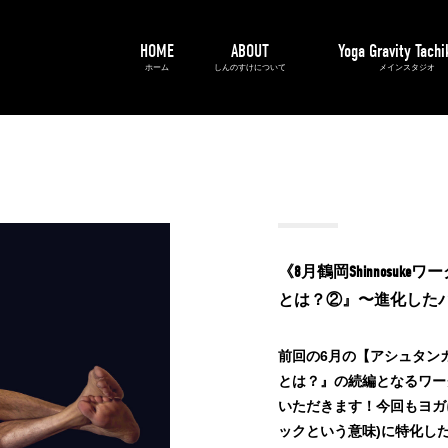
HOME
ABOUT
Yoga Gravity Tach
ホーム
しんのすけについて
メインスタジオ
ップ告知》『アーサナの中のバンダとは？②』〜進化したバンダの実践〜
《8月鶴岡Shinnosu
とは？②』〜進化した
前回の6月の【アシュタン
とは？』の続編となるワー
いただきます！今回もヨガ
ックという意味)に特化し