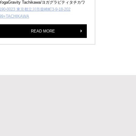
YogaGravity Tachikawa/ヨガグラビティタチカワ
190-0023 東京都立川市柴崎町3-9-18-202
99+TACHIKAWA
READ MORE