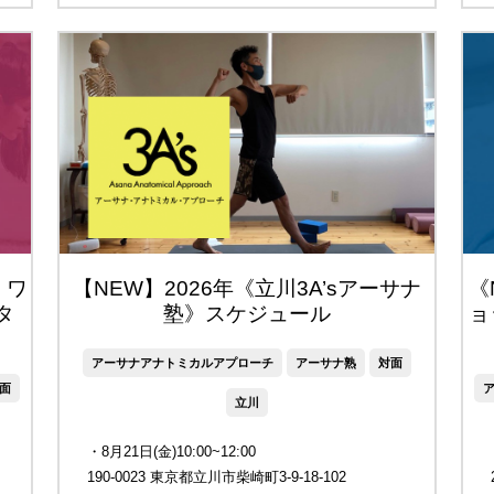
 ワ
【NEW】2026年《立川3A’sアーサナ
《
タ
塾》スケジュール
ョ
アーサナアナトミカルアプローチ
アーサナ熟
対面
面
立川
・8月21日(金)10:00~12:00
190-0023 東京都立川市柴崎町3-9-18-102