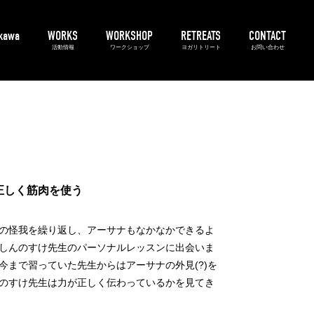
ikawa
WORKS
WORKSHOP
RETREATS
CONTACT
活動情報
ワークショップ
ヨガリトリート
お問い合わせ
3A's
アーサナマスター
アシュタンガヨガ
プライベート
正しく筋肉を使う
の怪我を繰り返し、アーサナもなかなかできるよ
しんのすけ先生のパーソナルレッスンに出会いま
今まで習っていた先生からはアーサナの外見(?)を
のすけ先生は力が正しく伝わっているかを見てき