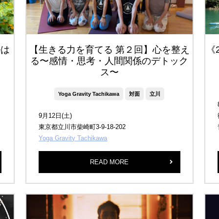
ルは
【生きる力を育てる 第２回】心を整え
《
る〜感情・思考・人間関係のデトック
ス〜
Yoga Gravity Tachikawa
対面
立川
9月12日(土)
東京都立川市柴崎町3-9-18-202
Yoga Gravity Tachikawa
READ MORE