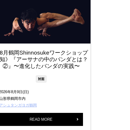
8月鶴岡Shinnosukeワークショップ
知》『アーサナの中のバンダとは？
②』〜進化したバンダの実践〜
対面
2026年8月9日(日)
山形県鶴岡市内
アシュタンガヨガ鶴岡
READ MORE