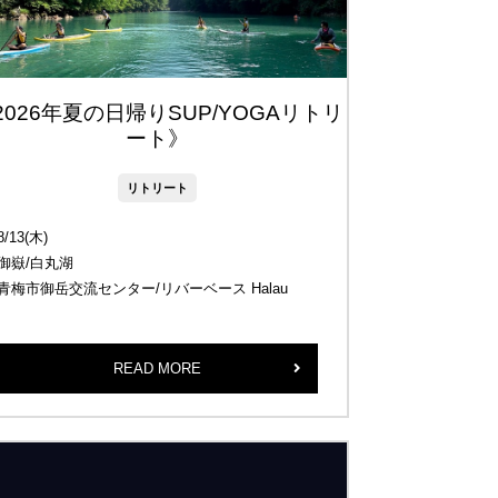
2026年夏の日帰りSUP/YOGAリトリ
ート》
リトリート
8/13(木)
御嶽/白丸湖
青梅市御岳交流センター/リバーベース Halau
READ MORE