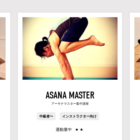
ASANA MASTER
アーサナマスター集中講座
中級者〜
インストラクター向け
運動量中
★
★