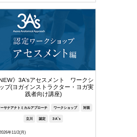
NEW》3A’sアセスメント ワークシ
ップ(ヨガインストラクター・ヨガ実
践者向け講座)
アーサナアナトミカルアプローチ
ワークショップ
対面
立川
認定
３A`s
2026年11/2(月)