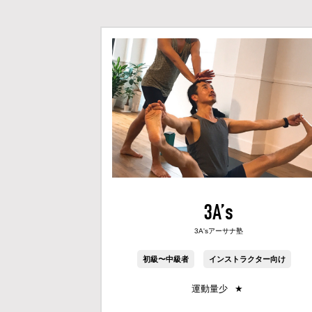
3A’s
3A'sアーサナ塾
初級〜中級者
インストラクター向け
運動量少
★