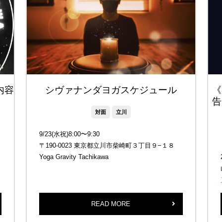
ス内容
シヴァナンダヨガスケジュール
《
告
対面
立川
9/23(水祝)8:00〜9:30
〒190-0023 東京都立川市柴崎町３丁目９−１８
Yoga Gravity Tachikawa
READ MORE